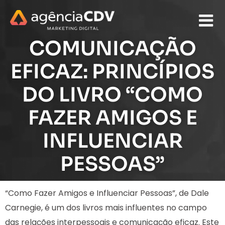
COMUNICAÇÃO
EFICAZ: PRINCÍPIOS
DO LIVRO “COMO
FAZER AMIGOS E
INFLUENCIAR
PESSOAS”
“Como Fazer Amigos e Influenciar Pessoas”, de Dale
Carnegie, é um dos livros mais influentes no campo
das relações interpessoais e comunicação eficaz. Este