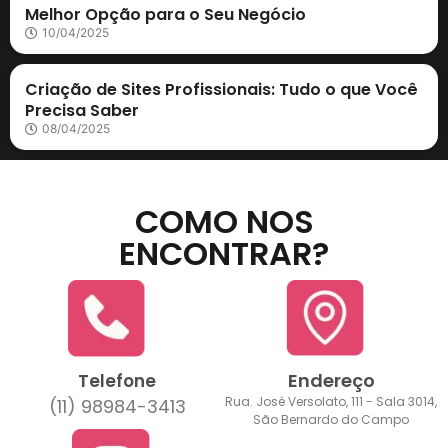
Melhor Opção para o Seu Negócio
10/04/2025
Criação de Sites
Criação de Sites Profissionais: Tudo o que Você
Precisa Saber
08/04/2025
COMO NOS
ENCONTRAR?
Endereço
Telefone
Rua. José Versolato, 111 - Sala 3014,
(11) 98984-3413
São Bernardo do Campo